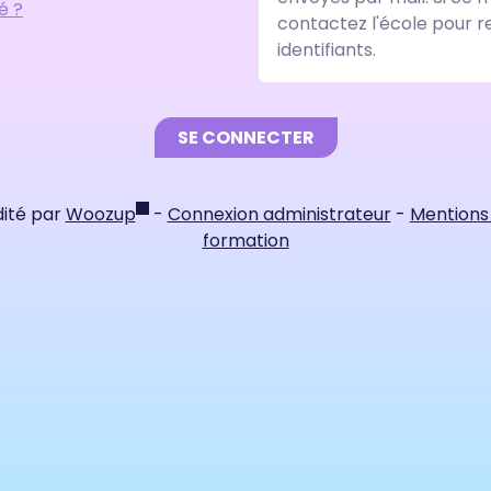
é ?
contactez l'école pour r
identifiants.
SE CONNECTER
dité par
Woozup
-
Connexion administrateur
-
Mentions 
formation