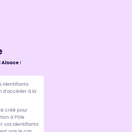
e
 Alsace
!
identifiants
in d’accéder à la
é créé pour
ption à Pôle
 vos identifiants
est pas le cas,