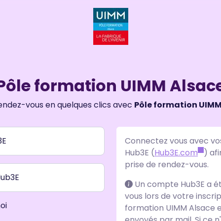
Pôle formation UIMM Alsac
endez-vous en quelques clics avec
Pôle formation UIMM
3E
Connectez vous avec vos 
Hub3E (
Hub3E.com
) af
prise de rendez-vous.
Hub3E
Un compte Hub3E a ét
vous lors de votre inscri
oi
formation UIMM Alsace et
envoyés par mail. Si ce n'